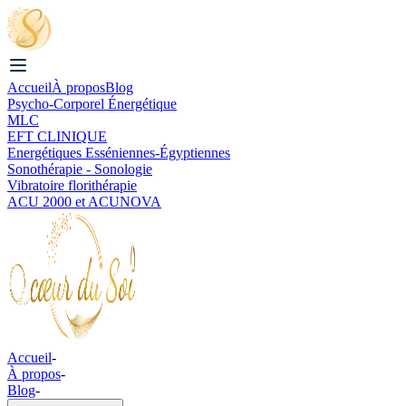
Accueil
À propos
Blog
Psycho-Corporel Énergétique
MLC
EFT CLINIQUE
Energétiques Esséniennes-Égyptiennes
Sonothérapie - Sonologie
Vibratoire florithérapie
ACU 2000 et ACUNOVA
Accueil
-
À propos
-
Blog
-