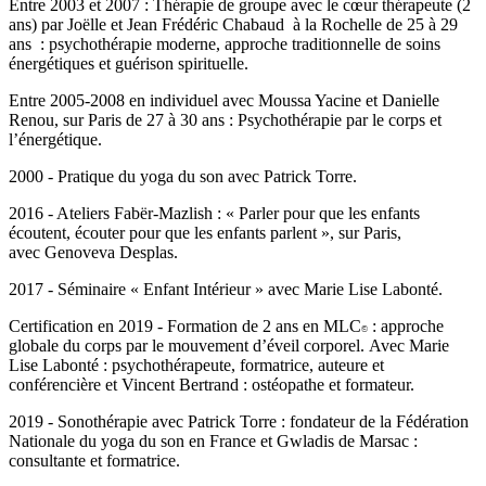
Entre 2003 et 2007 :
Thérapie de groupe
avec le cœur thérapeute (2
ans) par Joëlle et Jean Frédéric Chabaud à la Rochelle de 25 à 29
ans :
psychothérapie moderne
, approche traditionnelle de soins
énergétiques et guérison spirituelle.
Entre 2005-2008
en individuel
avec Moussa Yacine et Danielle
Renou, sur Paris de 27 à 30 ans : Psychothérapie par le corps et
l’énergétique.
2000 - Pratique du
yoga du son
avec Patrick Torre.
2016 -
Ateliers Fabër-Mazlish
: « Parler pour que les enfants
écoutent, écouter pour que les enfants parlent », sur Paris,
avec Genoveva Desplas.
2017 -
Séminaire
« Enfant Intérieur » avec Marie Lise Labonté.
Certification en 2019 - Formation de 2 ans en
MLC
: approche
©
globale du corps par le mouvement d’éveil corporel. Avec Marie
Lise Labonté : psychothérapeute, formatrice, auteure et
conférencière et Vincent Bertrand : ostéopathe et formateur.
2019 -
Sonothérapie
avec Patrick Torre : fondateur de la Fédération
Nationale du yoga du son en France et Gwladis de Marsac :
consultante et formatrice.