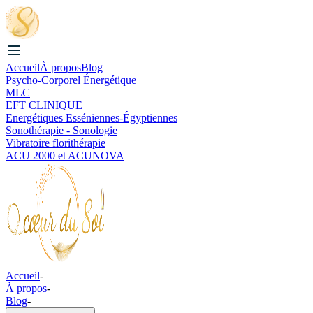
Accueil
À propos
Blog
Psycho-Corporel Énergétique
MLC
EFT CLINIQUE
Energétiques Esséniennes-Égyptiennes
Sonothérapie - Sonologie
Vibratoire florithérapie
ACU 2000 et ACUNOVA
Accueil
-
À propos
-
Blog
-