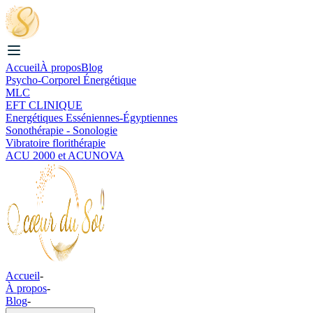
Accueil
À propos
Blog
Psycho-Corporel Énergétique
MLC
EFT CLINIQUE
Energétiques Esséniennes-Égyptiennes
Sonothérapie - Sonologie
Vibratoire florithérapie
ACU 2000 et ACUNOVA
Accueil
-
À propos
-
Blog
-