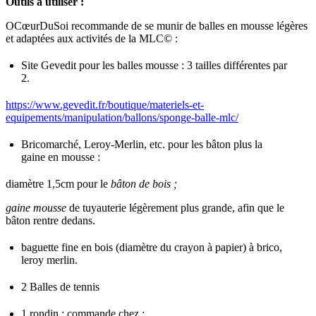
Outils à utiliser :
OCœurDuSoi
recommande de se munir de
balles en mousse légères
et adaptées aux activités de la MLC© :
Site Gevedit pour les balles mousse : 3 tailles différentes par
2.
https://www.gevedit.fr/boutique/materiels-et-
equipements/manipulation/ballons/sponge-balle-mlc/
Bricomarché, Leroy-Merlin, etc. pour les
bâton plus la
gaine en mousse :
diamètre 1,5cm pour le
bâton de bois ;
gaine mousse
de tuyauterie légèrement plus grande, afin que le
bâton rentre dedans.
baguette fine en bois
(diamètre du crayon à papier) à brico,
leroy merlin.
2 Balles de tennis
1 rondin
: commande chez :