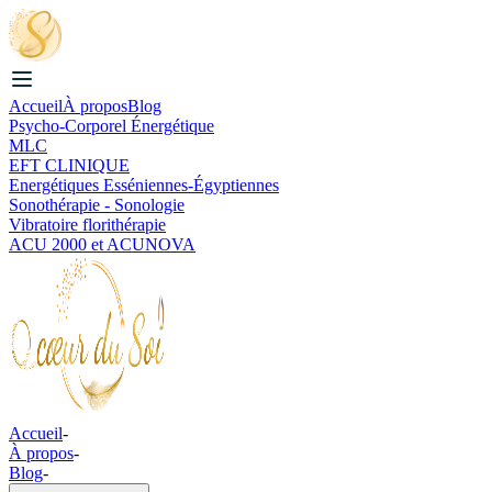
Accueil
À propos
Blog
Psycho-Corporel Énergétique
MLC
EFT CLINIQUE
Energétiques Esséniennes-Égyptiennes
Sonothérapie - Sonologie
Vibratoire florithérapie
ACU 2000 et ACUNOVA
Accueil
-
À propos
-
Blog
-