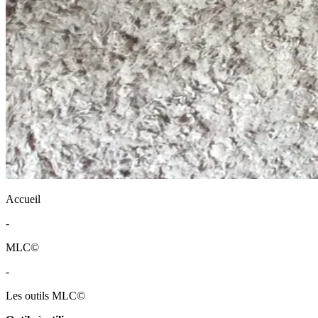
Accueil
-
MLC©
-
Les outils MLC©