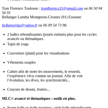
Tran Florence
Toulouse :
tranflorence31@gmail.com
ou
06 50 94
56 91
Bellanger Laetitia
Montgeron-Crosnes (91) Essonne
bellangerlae@yahoo.fr
ou
06 09 54 73 98.
2 balles rebondissantes
(jouets enfants) plus pour les cycles
avancés ou thématiques.
Tapis de yoga
Couverture
(plaid) pour les visualisations
Vêtements souples
Cahier
afin de noter les mouvements, le ressenti,
l’expérience vécu comme un journal. Afin de voir
l’évolution, les rêves, les synchronicités...
Crayons de dessin, feutres...
MLC
avancé et thématiques : outils en plus.
©
Super balle ou balle magique
: style balle rebondissante